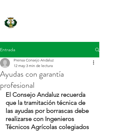
Consejo Andaluz de Colegios
Oficiales de Ingenieros Técnicos
Agrícolas
Entrada
Prensa Consejo Andaluz
12 may
3 min de lectura
Ayudas con garantía
profesional
El Consejo Andaluz recuerda 
que la tramitación técnica de 
las ayudas por borrascas debe 
realizarse con Ingenieros 
Técnicos Agrícolas colegiados