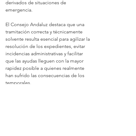
derivados de situaciones de 
emergencia.
El Consejo Andaluz destaca que una 
tramitación correcta y técnicamente 
solvente resulta esencial para agilizar la 
resolución de los expedientes, evitar 
incidencias administrativas y facilitar 
que las ayudas lleguen con la mayor 
rapidez posible a quienes realmente 
han sufrido las consecuencias de los 
temporales.
Por todo ello, la institución anima a 
agricultores, ganaderos y titulares de 
explotaciones afectadas a acudir a los 
Colegios Oficiales provinciales y contar 
con el asesoramiento de Ingenieros 
Técnicos Agrícolas colegiados para 