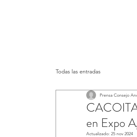
o Andaluz de
s Oficiales de
INICIO
CONSEJO
eros Técnicos
rícolas
Todas las entradas
Prensa Consejo An
CACOITA a
en Expo A
Actualizado:
25 nov 2024